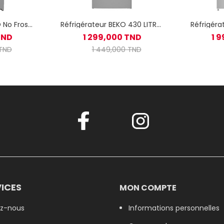
 No Frost
Réfrigérateur BEKO 430 LITRES
Réfrigéra
0 LITRES Silver RDNE48S
Inox RDSA43SX
No 
TND
1 299,000 TND
1 
(R
 TND
1 449,000 TND
ICES
MON COMPTE
z-nous
Informations personnelles