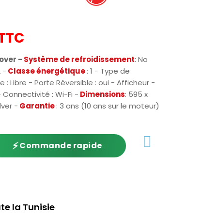
TTC
over -
Système de refroidissement
: No
L -
Classe énergétique
: 1 - Type de
: Libre - Porte Réversible : oui - Afficheur -
 Connectivité : Wi-Fi -
Dimensions
: 595 x
ilver -
Garantie
: 3 ans (10 ans sur le moteur)
⚡
Commande rapide
te la Tunisie