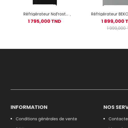
Réfrigérateur NoFrost
Réfrigérateur BEKO
Telefunken 483DI / 496L /
48
1 795,000 TND
1 899,000 
Inox Foncé
1 999,000
INFORMATION
NOS SERV
Conditions générales de vente
Contacte