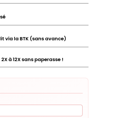
isé
it via la BTK (sans avance)
 2X à 12X sans paperasse !