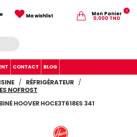
0
Mon Panier
e
Ma wishlist
0,000 TND
ENT
CONTACT
BLOG
SINE
RÉFRIGÉRATEUR
RES NOFROST
INÉ HOOVER HOCE3T618ES 341