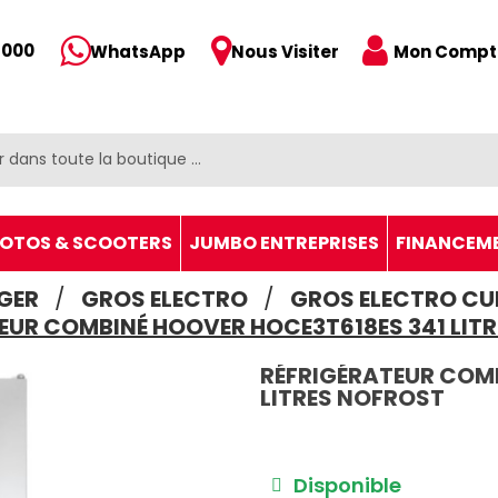
 000
Mon Compt
WhatsApp
Nous Visiter
OTOS & SCOOTERS
JUMBO ENTREPRISES
FINANCEM
GER
GROS ELECTRO
GROS ELECTRO CUI
EUR COMBINÉ HOOVER HOCE3T618ES 341 LIT
RÉFRIGÉRATEUR COMB
LITRES NOFROST
Disponible