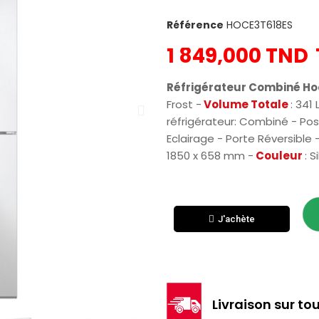
Référence
HOCE3T618ES
1 849,000 TND
Réfrigérateur Combiné Ho
Frost -
Volume Totale
: 341 
réfrigérateur: Combiné - Pose 
Eclairage - Porte Réversible -
1850 x 658 mm -
Couleur
: S
J'achète
Livraison sur tou