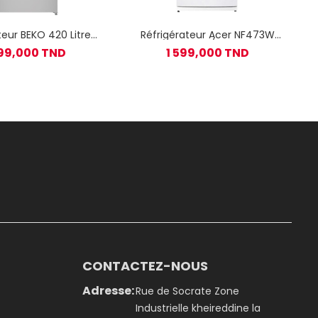
teur BEKO 420 Litres
Réfrigérateur Acer NF473W
Frost - Silver
NoFrost / Blanc
999,000 TND
1 599,000 TND
DNE480K20HS)
CONTACTEZ-NOUS
Adresse:
Rue de Socrate Zone
Industrielle kheireddine la