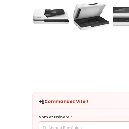
📲
Commandez Vite !
Nom et Prénom
*