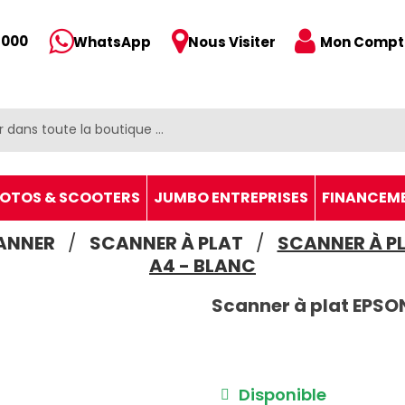
 000
Mon Compt
WhatsApp
Nous Visiter
OTOS & SCOOTERS
JUMBO ENTREPRISES
FINANCEM
ANNER
SCANNER À PLAT
SCANNER À P
A4 - BLANC
Scanner à plat EPSO
Disponible