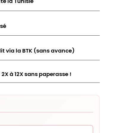
te la Tunisie
isé
it via la BTK (sans avance)
 2X à 12X sans paperasse !