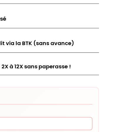
isé
it via la BTK (sans avance)
 2X à 12X sans paperasse !