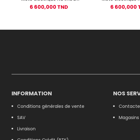
Tiger 140 - Gris
Tiger 140 - B
6 600,000 TND
6 600,000 
INFORMATION
NOS SERV
Conditions générales de vente
Contacte
SAV
Magasins
Livraison
Conditions Crédit (BTK)