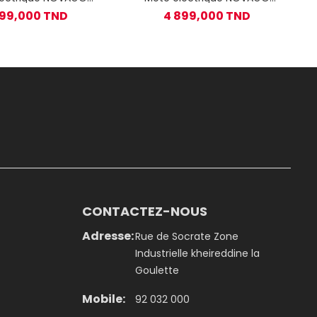
ger 70 - Noir
Tiger 70 - Gris
899,000 TND
4 899,000 TND
CONTACTEZ-NOUS
Adresse:
Rue de Socrate Zone
Industrielle kheireddine la
Goulette
Mobile:
92 032 000