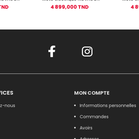
leu
Tiger 70 - Bleu
Ti
TND
4 899,000 TND
4 
ICES
MON COMPTE
z-nous
Informations personnelles
Commandes
Avoirs
Adresses