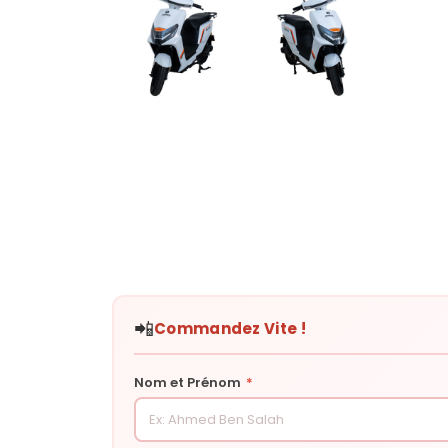
📲
Commandez Vite !
Nom et Prénom
*