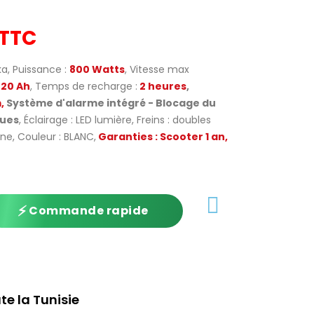
TTC
a, Puissance :
800 Watts
, Vitesse max
20 Ah
, Temps de recharge :
2 heures
,
,
Système d'alarme intégré - Blocage du
oues
, Éclairage : LED lumière, Freins : doubles
ne, Couleur : BLANC,
Garanties : Scooter 1 an,
⚡
Commande rapide
te la Tunisie