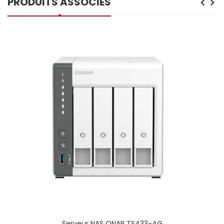
PRODUITS ASSOCIÉS
Serveur NAS QNAP TS433-4G