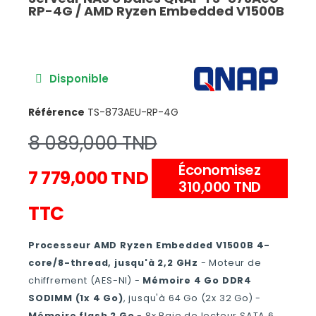
RP-4G / AMD Ryzen Embedded V1500B
Disponible
Référence
TS-873AEU-RP-4G
8 089,000 TND
Économisez
7 779,000 TND
310,000 TND
TTC
Processeur AMD Ryzen Embedded V1500B 4-
core/8-thread, jusqu'à 2,2 GHz
- Moteur de
chiffrement (AES-NI) -
Mémoire 4 Go DDR4
SODIMM (1x 4 Go)
, jusqu'à 64 Go (2x 32 Go) -
Mémoire flash 2 Go
- 8x Baie de lecteur SATA 6