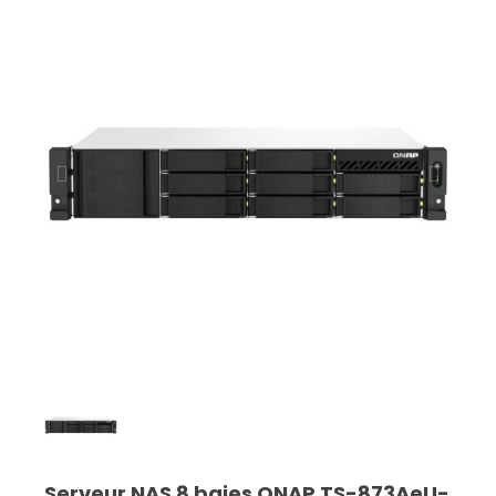
Serveur NAS 8 baies QNAP TS-873AeU-