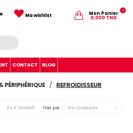
0
Mon Panier
e
Ma wishlist
0,000 TND
ENT
CONTACT
BLOG
& PÉRIPHÉRIQUE
REFROIDISSEUR
Il y a 1 produit.
Trier par :
Prix Croissants