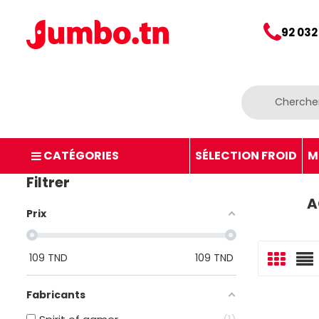
92 032
CATÉGORIES
SÉLECTION FROID
M
Filtrer
A
Prix
109
TND
109
TND
Fabricants