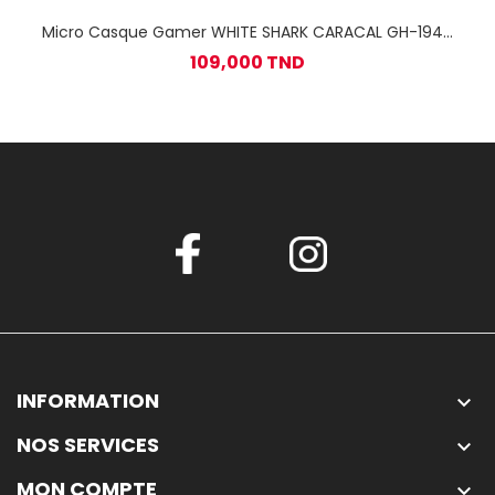
Micro Casque Gamer WHITE SHARK CARACAL GH-1949
/Noir
109,000 TND
INFORMATION

NOS SERVICES

MON COMPTE
