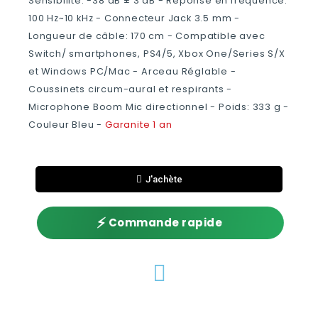
Sensibilité: -38 dB ± 3 dB - Réponse en fréquence:
100 Hz~10 kHz - Connecteur Jack 3.5 mm -
Longueur de câble: 170 cm - Compatible avec
Switch/ smartphones, PS4/5, Xbox One/Series S/X
et Windows PC/Mac - Arceau Réglable -
Coussinets circum-aural et respirants -
Microphone Boom Mic directionnel - Poids: 333 g -
Couleur Bleu -
Garanite 1 an
J'achète
⚡
Commande rapide