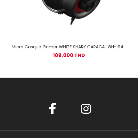
Micro Casque Gamer WHITE SHARK CARACAL GH-1949
/Noir
109,000 TND