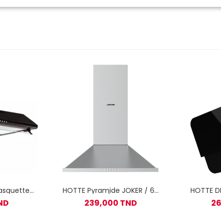
asquette
HOTTE Pyramide JOKER / 60
HOTTE D
 Noir
CM / INOX
ND
239,000 TND
26