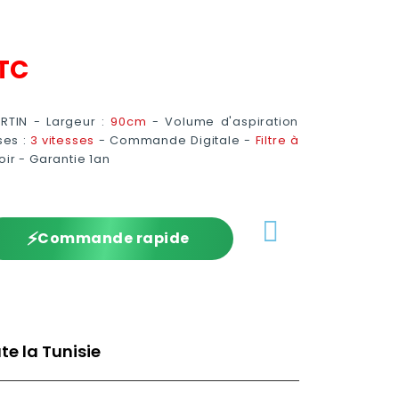
TC
RTIN - Largeur :
90cm
- Volume d'aspiration
es :
3 vitesses
- Commande Digitale -
Filtre à
oir - Garantie 1an
⚡
Commande rapide
te la Tunisie