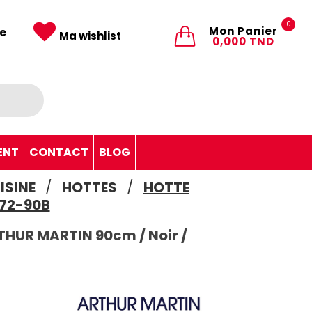
0
Mon Panier
e
Ma wishlist
0,000 TND
ENT
CONTACT
BLOG
ISINE
HOTTES
HOTTE
072-90B
THUR MARTIN 90cm / Noir /