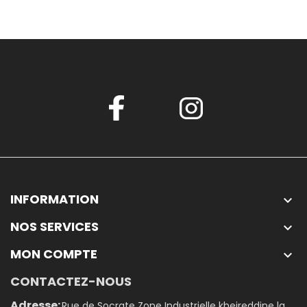
INFORMATION

NOS SERVICES

MON COMPTE

CONTACTEZ-NOUS
Adresse:
Rue de Socrate Zone Industrielle kheireddine la