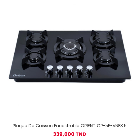
Plaque De Cuisson Encastrable ORIENT OP-5F-VNF3 5
Feux - Noir
339,000 TND