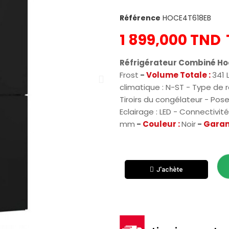
Référence
HOCE4T618EB
1 899,000 TND
Réfrigérateur Combiné Ho
Frost
-
Volume Totale :
341 
climatique : N-ST - Type de r
Tiroirs du congélateur - Pose :
Eclairage : LED - Connectivité
mm
-
Couleur :
Noir
-
Garant
J'achète