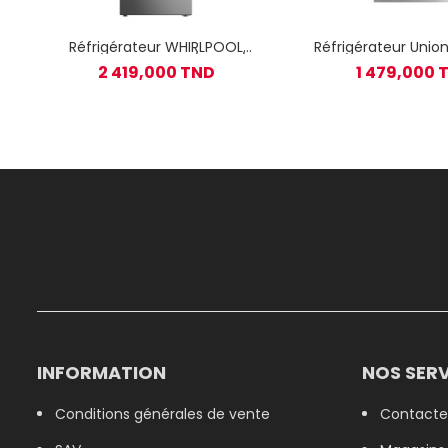
Réfrigérateur WHIRLPOOL
Réfrigérateur Unio
combiné 6é sens / 360L /
afficheur RN-350
2 419,000 TND
1 479,000 
Inox
Frost 350L / S
INFORMATION
NOS SERV
Conditions générales de vente
Contacte