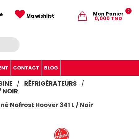
0
Mon Panier
e
Ma wishlist
0,000 TND
ENT
CONTACT
BLOG
SINE
RÉFRIGÉRATEURS
/ NOIR
é Nofrost Hoover 341 L / Noir