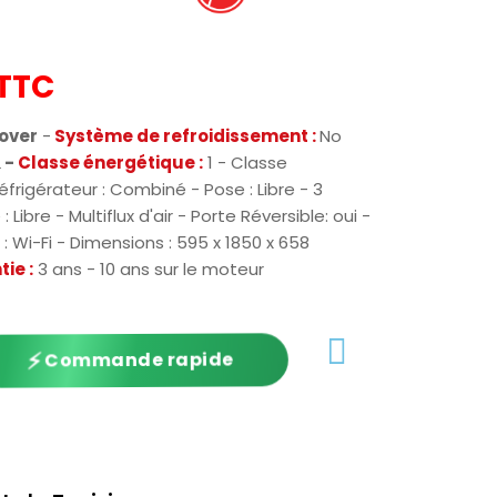
TTC
over
-
Système de refroidissement :
No
L
-
Classe énergétique :
1 - Classe
éfrigérateur : Combiné - Pose : Libre - 3
 Libre - Multiflux d'air - Porte Réversible: oui -
 : Wi-Fi - Dimensions : 595 x 1850 x 658
ie :
3 ans - 10 ans sur le moteur
⚡
Commande rapide