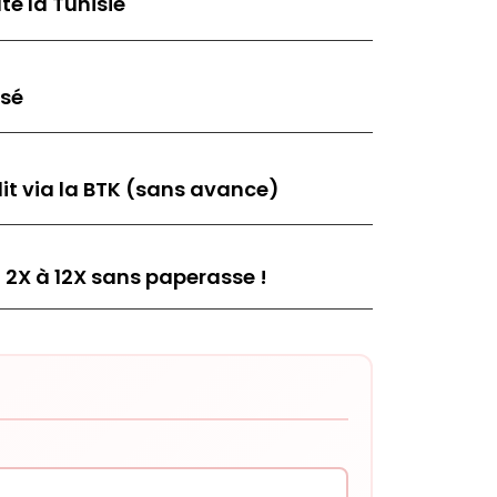
te la Tunisie
isé
it via la BTK (sans avance)
 2X à 12X sans paperasse !