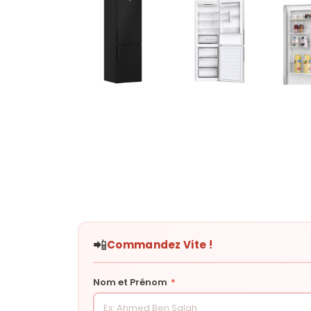
📲
Commandez Vite !
Nom et Prénom
*