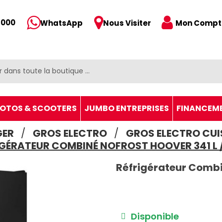
 000
Mon Compt
WhatsApp
Nous Visiter
OTOS & SCOOTERS
JUMBO ENTREPRISES
FINANCEM
GER
GROS ELECTRO
GROS ELECTRO CUI
GÉRATEUR COMBINÉ NOFROST HOOVER 341 L 
Réfrigérateur Combin
Disponible