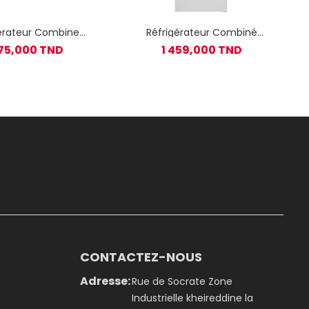
erateur Combine
Réfrigérateur Combiné
FUNKEN NO Frost
TELEFUNKEN 341 Litres NoFrost
375,000 TND
1 459,000 TND
Encastrable
FRIG-373W - Blanc
CONTACTEZ-NOUS
Adresse:
Rue de Socrate Zone
Industrielle kheireddine la