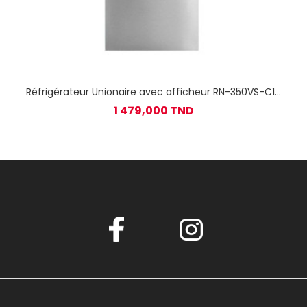
Réfrigérateur Unionaire avec afficheur RN-350VS-C10
No Frost 350L / Silver
1 479,000 TND