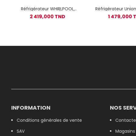
Réfrigérateur WHIRLPOOL
Réfrigérateur Unio
combiné 6é sens / 360L /
afficheur RN-350
2 419,000 TND
1 479,000 
Inox
Frost 350L / S
INFORMATION
NOS SERV
Conditions générales de vente
Contacte
SAV
Magasins