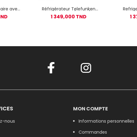
naire avec
Réfrigérateur Telefunken
Refrig
VS-C10 No
453S LESS FROST / 439L / Inox
TELE
TND
1 349,000 TND
1 
ilver
ICES
MON COMPTE
z-nous
Informations personnelles
Commandes