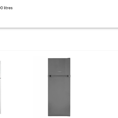
0 litres
s