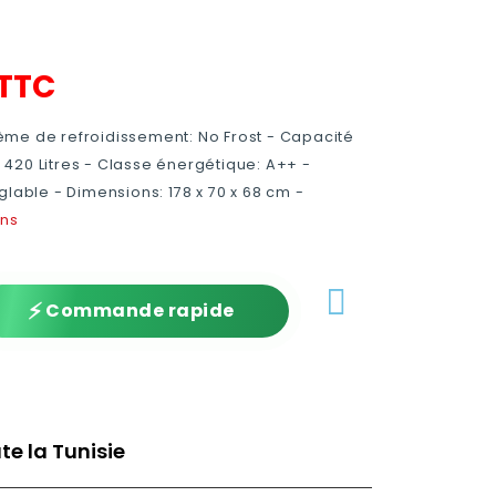
TTC
me de refroidissement: No Frost - Capacité
t: 420 Litres - Classe énergétique: A++ -
glable - Dimensions: 178 x 70 x 68 cm -
ans
⚡
Commande rapide
te la Tunisie