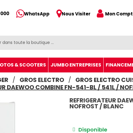
 000
Mon Compt
WhatsApp
Nous Visiter
OTOS & SCOOTERS
JUMBO ENTREPRISES
FINANCEM
GER
GROS ELECTRO
GROS ELECTRO CUI
R DAEWOO COMBINE FN-541-BL / 541L / NO
REFRIGERATEUR DAEW
NOFROST / BLANC
Disponible