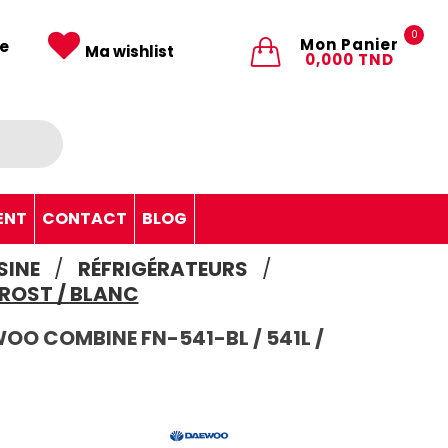
0
Mon Panier
e
Ma wishlist
0,000 TND
ENT
CONTACT
BLOG
SINE
RÉFRIGÉRATEURS
FROST / BLANC
OO COMBINE FN-541-BL / 541L /