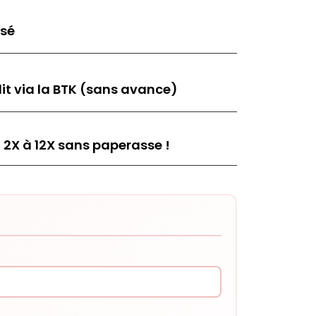
isé
it via la BTK (sans avance)
 2X à 12X sans paperasse !