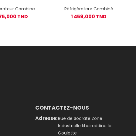
erateur Combine
Réfrigérateur Combiné
FUNKEN NO Frost
TELEFUNKEN 341 Litres NoFrost
375,000 TND
1 459,000 TND
Encastrable
FRIG-373W - Blanc
CONTACTEZ-NOUS
Adresse:
Rue de Socrate Zone
Industrielle kheireddine la
Goulette