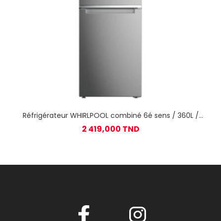
Réfrigérateur WHIRLPOOL combiné 6é sens / 360L /
Inox
2 419,000 TND