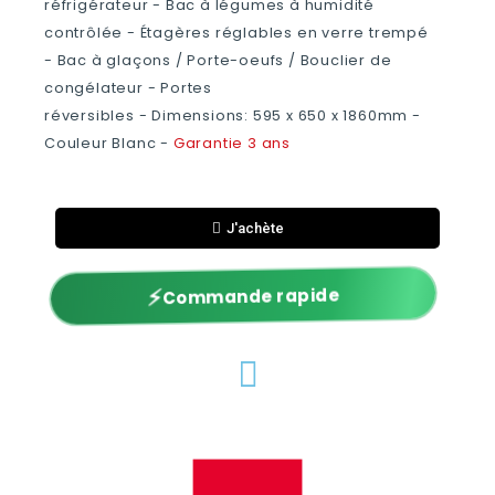
réfrigérateur -
Bac à légumes à humidité
contrôlée
- Étagères réglables en verre trempé
-
Bac à glaçons / Porte-oeufs / Bouclier de
congélateur
-
Portes
réversibles
-
Dimensions:
595 x 650 x 1860mm -
Couleur Blanc -
Garantie 3 ans
J'achète
⚡
Commande rapide