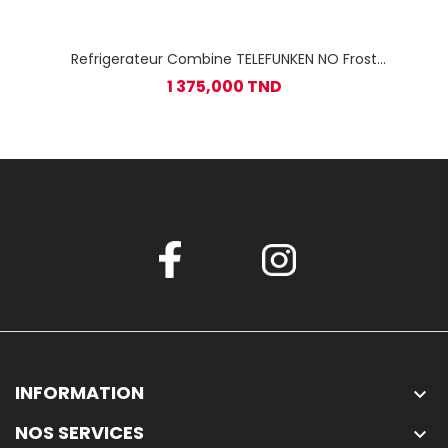
Refrigerateur Combine TELEFUNKEN NO Frost
Encastrable
1 375,000 TND
INFORMATION

NOS SERVICES
