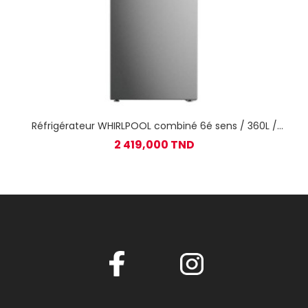
Réfrigérateur WHIRLPOOL combiné 6é sens / 360L /
Inox
2 419,000 TND