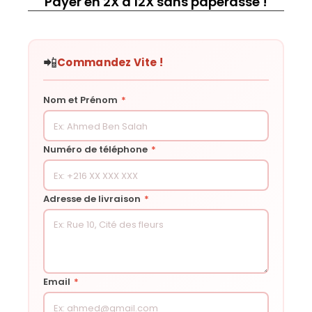
Payer en 2X à 12X sans paperasse !
📲
Commandez Vite !
Nom et Prénom
*
Numéro de téléphone
*
Adresse de livraison
*
Email
*