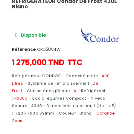
REFRIGERATEUR Condor De Frost 430L
Blanc
Disponible
Référence
CRD58V4W
1 275,000 TND
TTC
Réfrigérateur CONDOR -
Capacité nette :
430
Litres
-
Système de refroidissement :
De
Frost
-
Classe énergétique :
A
-
Réfrigérant
:
R600a
-
Bac à légumes Compact - Niveau
Sonore : 43dB - Dimensions du produit (H x L x P)
:
1723 x 700 x 691
mm - Couleur : Blanc -
Garantie
2ans