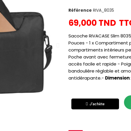
Référence
RIVA_8035
69,000 TND
TT
Sacoche RIVACASE Slim 8035 
Pouces - 1 x
Compartiment po
compartiments intérieurs pe
Poche avant avec fermeture 
accès facile et rapide - Poi
bandoulière réglable et amo
antidérapante.-
Dimension
J'achète