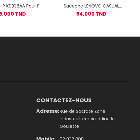
HP K0B38AA Pour Pc
Sacoche LENOVO CASUAL
ble 15.6'' - Gris
T210 Pour Pc Portable 15.6" -
5,000 TND
54,000 TND
Bleu
CONTACTEZ-NOUS
Adresse:
Rue de Socrate Zone
Industrielle kheireddine la
Goulette
Mobile:
92 032 000