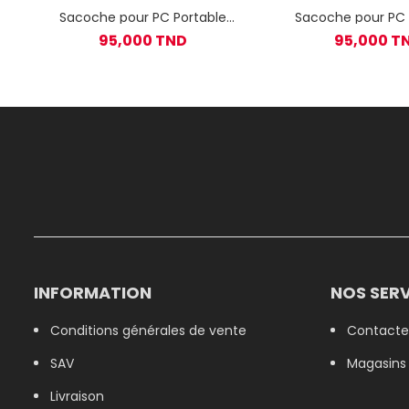
Sacoche pour PC Portable
Sacoche pour PC 
Rivacase 8231 15.6" Gris
Rivacase 15.6"
95,000 TND
95,000 T
INFORMATION
NOS SERV
Conditions générales de vente
Contacte
SAV
Magasins
Livraison