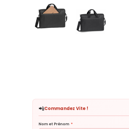
📲
Commandez Vite !
Nom et Prénom
*