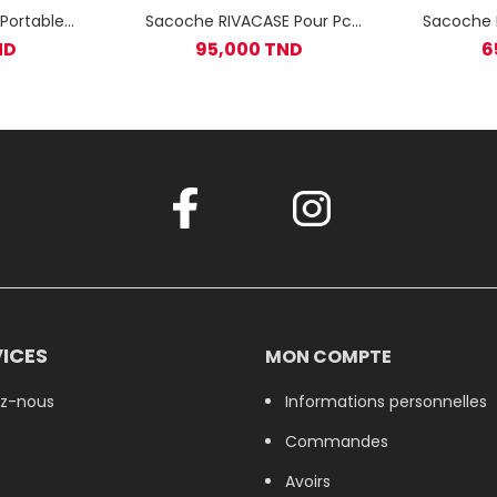
Portable
Sacoche RIVACASE Pour Pc
Sacoche 
 Bleu
Portable 15.6 - Violet
Porta
ND
95,000 TND
6
ICES
MON COMPTE
z-nous
Informations personnelles
Commandes
Avoirs