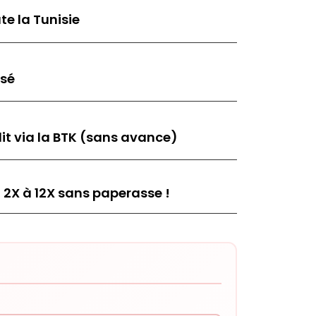
te la Tunisie
isé
it via la BTK (sans avance)
 2X à 12X sans paperasse !