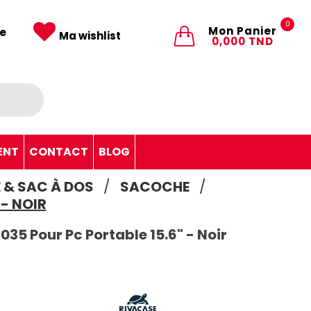
0
Mon Panier
e
Ma wishlist
0,000 TND
ENT
CONTACT
BLOG
& SAC À DOS
SACOCHE
- NOIR
5 Pour Pc Portable 15.6" - Noir