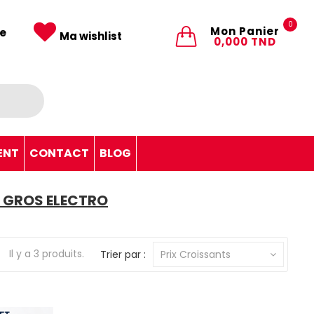
0
Mon Panier
e
Ma wishlist
0,000 TND
ENT
CONTACT
BLOG
 GROS ELECTRO
Il y a 3 produits.
Trier par :
Prix Croissants