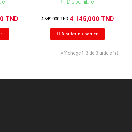
de
Disponible
00 TND
4 145,000 TND
4 549,000 TND
er
Ajouter au panier
Affichage 1-3 de 3 article(s)