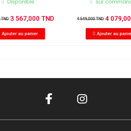
Disponible
sur comman
3 567,000 TND
4 079,0
0 TND
4 549,000 TND
Ajouter au panier
Ajouter au pani