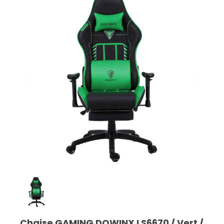
Chaise GAMING DOWINX LS6670 / Vert /