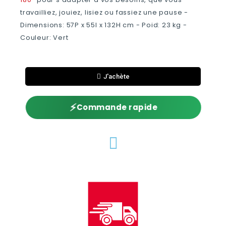
travailliez, jouiez, lisiez ou fassiez une pause -
Dimensions: 57P x 55l x 132H cm - Poid: ‎23 kg -
Couleur: Vert
J'achète
⚡
Commande rapide