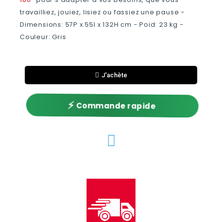
travailliez, jouiez, lisiez ou fassiez une pause -
Dimensions: 57P x 55l x 132H cm - Poid: ‎23 kg -
Couleur: Gris
J'achète
⚡
Commande rapide