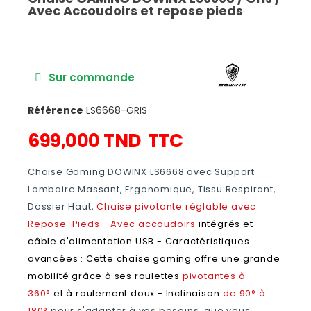
Avec Accoudoirs et repose pieds
Sur commande
Référence
LS6668-GRIS
699,000 TND
TTC
Chaise Gaming DOWINX LS6668 avec Support
Lombaire Massant, Ergonomique, Tissu Respirant,
Dossier Haut,
Chaise pivotante réglable avec
Repose-Pieds
-
Avec accoudoirs
intégrés et
câble d'alimentation USB - Caractéristiques
avancées : Cette chaise gaming offre une grande
mobilité grâce à ses roulettes
pivotantes à
360°
et à roulement doux -
Inclinaison
de 90° à
180°
pour s'adapter à vos besoins, que vous