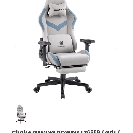
Chaise GAMING DOWINX LS6668 / Gris /