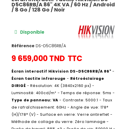
D5C86RB/A 86" 4K VA / 60 Hz / Android
/ 8 Go / 128 Go / Noir
Disponible
Référence
DS-D5C86RB/A
9 659,000 TND
TTC
Écran interactif Hikvision DS-D5C86RB/A 86"
-
Écran tactile infrarouge
-
Rétroéclairage
DIRIGÉ
- Résolution: 4K (3840x2160 px) -
Luminosité: 400cd/m² - Temps de réponse: 5ms -
Type de panneau: VA
- Contraste: 5000:1 - Taux
de rafraîchissement: 60Hz - Angle de vue: 178°
(H)/178° (V) - Surface en verre: Verre antireflet -
Méthode de collage du verre: Zéro laminage -
Durée de travail: 88% ±3 - Durée de vie: 50000 H -