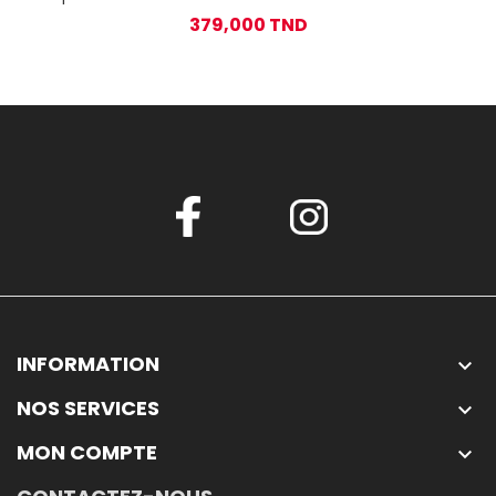
75cm - Inox
379,000 TND
INFORMATION

NOS SERVICES

MON COMPTE
