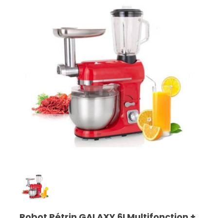
Robot Pétrin GALAXY 6LMultifonction +