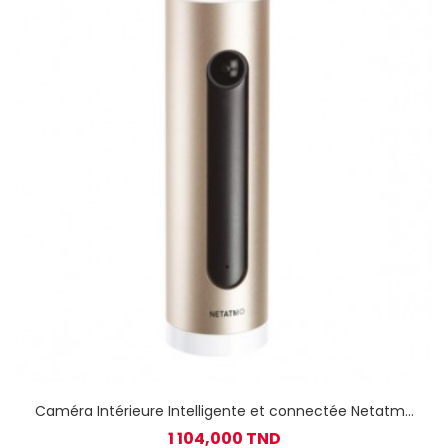
Caméra Intérieure Intelligente et connectée Netatmo
avec reconnaissance faciale et alerte sur smartphone
1 104,000 TND
- alu/or