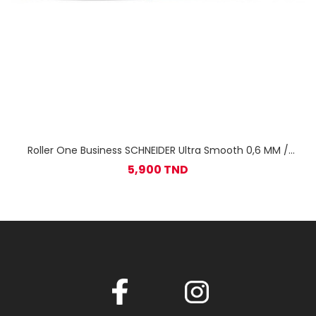
Roller One Business SCHNEIDER Ultra Smooth 0,6 MM /
Bleu
5,900 TND