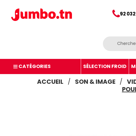
92 032
CATÉGORIES
SÉLECTION FROID
M
ACCUEIL
SON & IMAGE
VI
POU