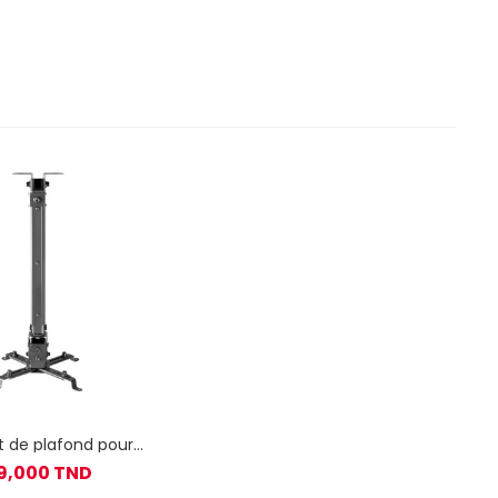
t de plafond pour
ojecteur SBOX PM-
9,000 TND
18M