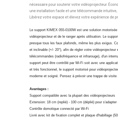
nécessaire pour soutenir votre vidéoprojecteur. Écono
une installation facile et une télécommande intuitive
Libérez votre espace et élevez votre expérience de p
Le support KIMEX 055-0100W est une solution motorisée po
vidéoprojecteur et de le ranger après utilisation. Le supp
presque tous les faux plafonds, même les plus exigus. Com
et inclinable (+/- 20°), afin de régler votre vidéoproject
télécommandes (radiofréquence et infrarouge), d'un interrup
support peut être contrôlé par Wi-Fi soit avec une ap
et très fonctionnel, le support motorisé pour vidéoproject
moderne et soigné. Pensez à prévoir une trappe de visite 
Avantages :
Support compatible avec la plupart des vidéoprojecteurs
Extension: 18 cm (replié) - 100 cm (déplié) pour s'adapter
Contrôle domotique connecté par Wi-Fi
Livré avec kit de fixation complet et plaque d'habillage (5