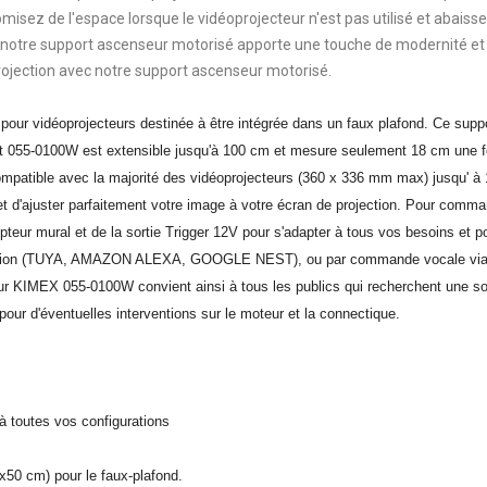
misez de l'espace lorsque le vidéoprojecteur n'est pas utilisé et abais
, notre support ascenseur motorisé apporte une touche de modernité et d
rojection avec notre support ascenseur motorisé.
ur vidéoprojecteurs destinée à être intégrée dans un faux plafond. Ce suppo
ort 055-0100W est extensible jusqu'à 100 cm et mesure seulement 18 cm une fois
patible avec la majorité des vidéoprojecteurs (360 x 336 mm max) jusqu' à 12
eur et d'ajuster parfaitement votre image à votre écran de projection. Pour co
teur mural et de la sortie Trigger 12V pour s'adapter à tous vos besoins et pour
plication (TUYA, AMAZON ALEXA, GOOGLE NEST), ou par commande vocale vi
eur KIMEX 055-0100W convient ainsi à tous les publics qui recherchent une solut
pour d'éventuelles interventions sur le moteur et la connectique.
 à toutes vos configurations
0x50 cm) pour le faux-plafond.