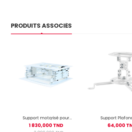
PRODUITS ASSOCIÉS
Support motorisé pour
Support Plafon
vidéoprojecteur / Hauteur 64
Vidéoprojecteur S
1 830,000 TND
64,000 T
cm max / Wi-Fi
- Blanc