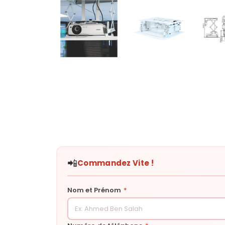
📲
Commandez Vite !
Nom et Prénom
*