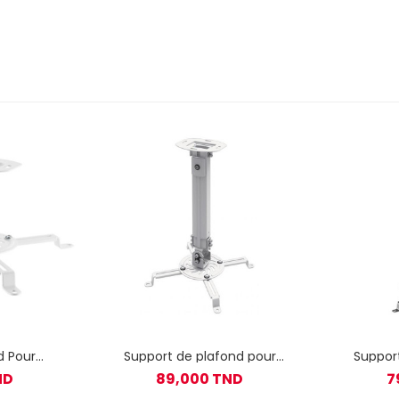
d Pour
Support de plafond pour
Suppor
BOX PM-18
Vidéoprojecteur SBOX PM-18S
Vidéopr
ND
89,000 TND
7