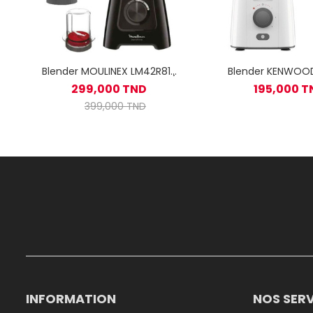
Blender MOULINEX LM42R810
Blender KENWOOD
600W Avec Deuxième Bol /
FOWH 650W - 
299,000 TND
195,000 T
Noir
399,000 TND
INFORMATION
NOS SERV