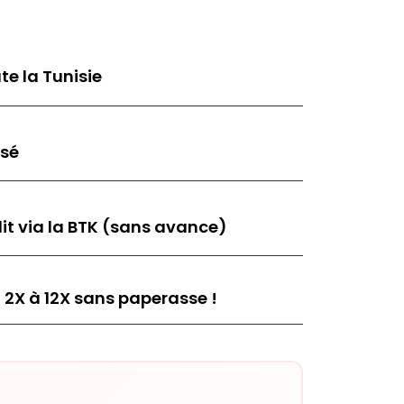
te la Tunisie
isé
it via la BTK (sans avance)
 2X à 12X sans paperasse !