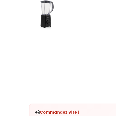
📲
Commandez Vite !