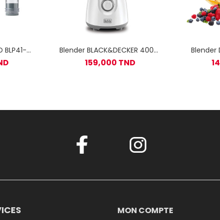
 BLP41-
Blender BLACK&DECKER 400W
Blender DEC
Blanc
- Blanc
6
ND
159,000 TND
1
ICES
MON COMPTE