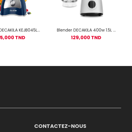
AKILA KEJB045L
Blender DECAKILA 400w 1.5L -
50W - Bleu
Blanc
45,000 TND
129,000 TND
CONTACTEZ-NOUS