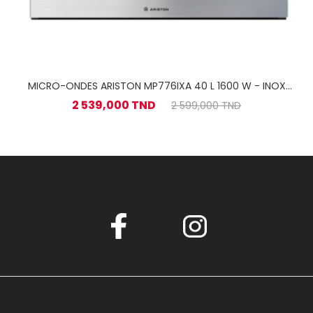
MICRO-ONDES ARISTON MP776IXA 40 L 1600 W - INOX
45 CM
2 539,000 TND
2 599,000 TND