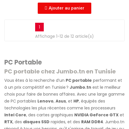
Ajouter au panier
1
Affichage 1-12 de 12 article(s)
PC Portable
PC portable chez Jumbo.tn en Tunisie
Vous êtes à la recherche d’un
PC portable
performant et
à un prix compétitif en Tunisie ?
Jumbo.tn
est le meilleur
choix pour faire de bonnes affaires. Avec une large gamme
de PC portables
Lenovo
,
Asus
, et
HP
, équipés des
technologies les plus récentes comme les processeurs
Intel Core
, des cartes graphiques
NVIDIA GeForce GTX
et
RTX
, des
disques SSD
rapides, et des
RAM DDR4
. Jumbo.tn
répond à tous vos besoins, qu'il s'agisse de travail, de jeu ou