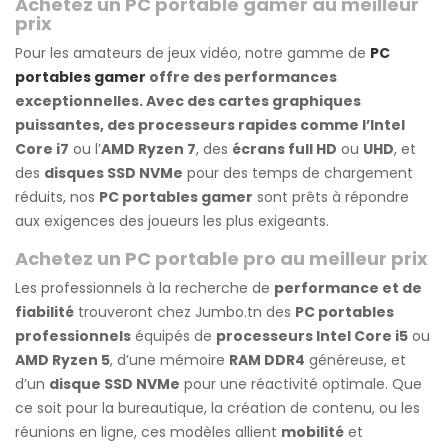
Achetez un PC portable gamer au meilleur
prix
Pour les amateurs de jeux vidéo, notre gamme de
PC
portables gamer
offre des performances
exceptionnelles. Avec des cartes graphiques
puissantes, des processeurs rapides comme l’Intel
Core i7
ou l’
AMD Ryzen 7
, des
écrans full HD
ou
UHD
, et
des
disques SSD NVMe
pour des temps de chargement
réduits, nos
PC portables gamer
sont prêts à répondre
aux exigences des joueurs les plus exigeants.
Achetez un PC portable pro au meilleur prix
Les professionnels à la recherche de
performance et de
fiabilité
trouveront chez Jumbo.tn des
PC portables
professionnels
équipés de
processeurs Intel Core i5
ou
AMD Ryzen 5
, d’une mémoire
RAM DDR4
généreuse, et
d’un
disque SSD NVMe
pour une réactivité optimale. Que
ce soit pour la bureautique, la création de contenu, ou les
réunions en ligne, ces modèles allient
mobilité
et