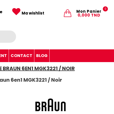
0
Mon Panier
e
Ma wishlist
0,000 TND
ENT
CONTACT
BLOG
 BRAUN 6EN1 MGK3221 / NOIR
aun 6en1 MGK3221 / Noir