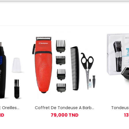
 Oreilles
Coffret De Tondeuse A Barbe
Tondeus
133 Noir
westinghouse 10 Pièces
ND
79,000 TND
1
Rouge