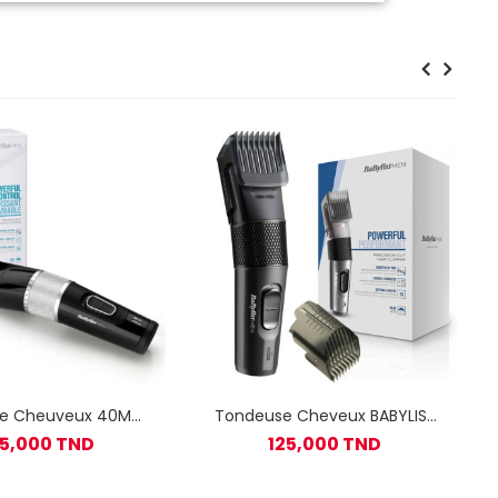
e Cheuveux 40MM
Tondeuse Cheveux BABYLISS
BABYLISS
E786E Rechargeable - Noir
35,000 TND
125,000 TND