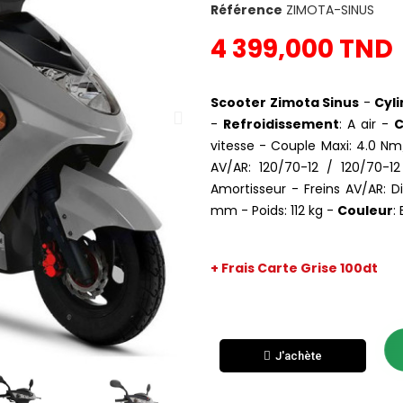
Référence
ZIMOTA-SINUS
4 399,000 TND
Scooter Zimota Sinus
-
Cyli
-
Refroidissement
: A air -
C
vitesse - Couple Maxi: 4.0 N
AV/AR: 120/70-12 / 120/70-1
Amortisseur - Freins AV/AR: 
mm - Poids: 112 kg -
Couleur
:
+ Frais Carte Grise 100dt
J'achète