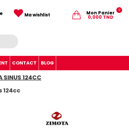
0
Mon Panier
e
Ma wishlist
0,000 TND
ENT
CONTACT
BLOG
 SINUS 124CC
s 124cc