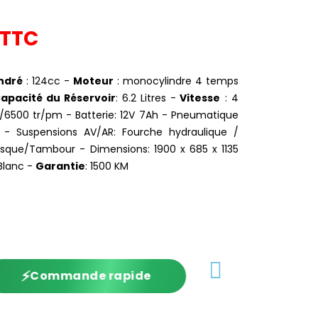
TTC
ndré
: 124cc -
Moteur
: monocylindre 4 temps
apacité du Réservoir
: 6.2 Litres -
Vitesse
: 4
m/6500 tr/pm - Batterie: 12V 7Ah - Pneumatique
2 - Suspensions AV/AR: Fourche hydraulique /
Disque/Tambour - Dimensions: 1900 x 685 x 1135
 Blanc -
Garantie
: 1500 KM
⚡
Commande rapide