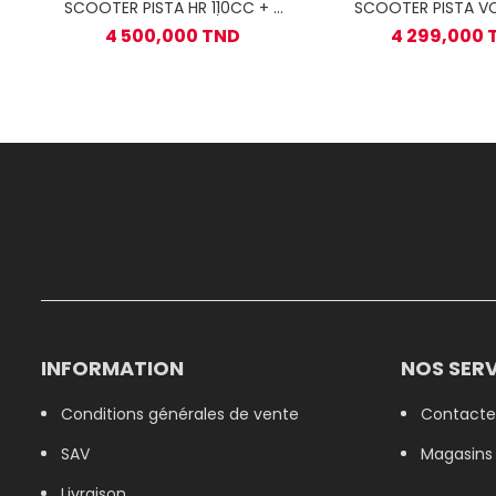
SCOOTER PISTA HR 110CC + (
SCOOTER PISTA V
CARTE GRISE)
4 500,000 TND
4 299,000 
INFORMATION
NOS SERV
Conditions générales de vente
Contacte
SAV
Magasins
Livraison