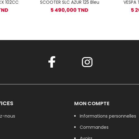
CX 102CC
SCOOTER SLC AZUR 125 Bleu
VESPA 
TND
5 490,000 TND
5 
ICES
MON COMPTE
z-nous
Informations personnelles
Commandes
Avoirs