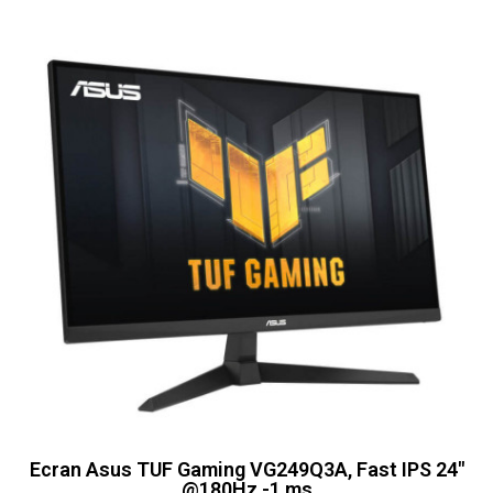
Ecran Asus TUF Gaming VG249Q3A, Fast IPS 24"
@180Hz -1 ms