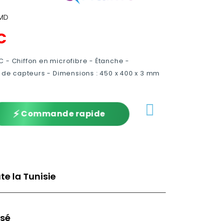
MD
C
 - Chiffon en microfibre - Étanche -
s de capteurs - Dimensions : 450 x 400 x 3 mm
⚡
Commande rapide
te la Tunisie
isé