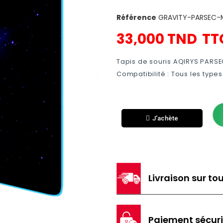
Référence
GRAVITY-PARSEC-
33,000 TND
TT
Tapis de souris AQIRYS PARSEC
Compatibilité : Tous les type
J'achète
Livraison sur tou
Paiement sécur