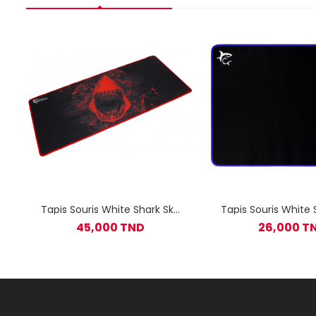
Tapis Souris White Shark Sky
Tapis Souris White 
Walker XL 800x350MM
Knight 400 x 
45,000 TND
26,000 T