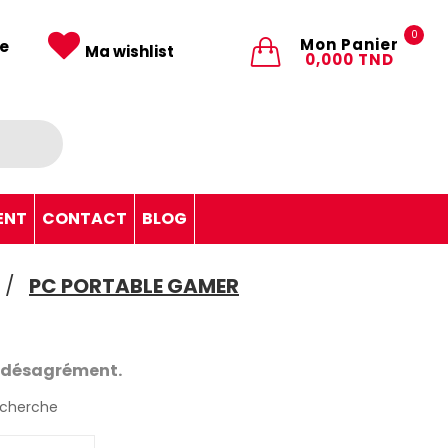
0
Mon Panier
e
Ma wishlist
0,000 TND
ENT
CONTACT
BLOG
PC PORTABLE GAMER
e désagrément.
echerche